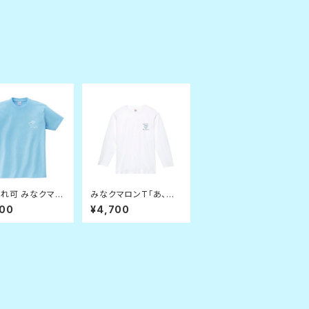
れ可 みなクマ
みなクマロンT「あ、ご
フしようぜＴシャ
めんなさい聞いてませ
200
¥4,700
水色) Mサイズ
んでした」白XLサイズ