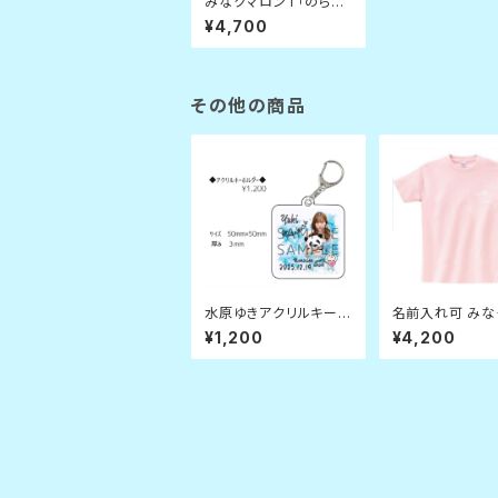
みなクマロンT「のらり
くらりとたちまわれっ」
¥4,700
白 XLサイズ
その他の商品
水原ゆきアクリルキー
名前入れ可 みな
ホルダー
『ゴルフしようぜ
¥1,200
¥4,200
ツ』(ピンク) L