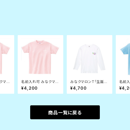
クマ
名前入れ可 みなクマ
みなクマロンT「生誕デ
名前入
Ｔシャ
『ゴルフしようぜＴシャ
ザイン」白 XLサイズ
『ゴル
¥4,200
¥4,700
¥4,
サイズ
ツ』(ピンク) Mサイズ
ツ』(
商品一覧に戻る